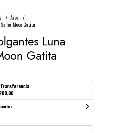
os
Aros
 Sailor Moon Gatita
olgantes Luna
Moon Gatita
n
Transferencia
200,00
cuentos