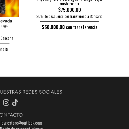
misteriosa
$75.000,00
20% de descuento por Transferencia Bancaria
Nevada
hings
$60.000,00
con transferencia
 Bancaria
encia
UESTRAS REDES SOCIALES
ONTACTO
byr.cstore@outlook.com
Botón de arrepentimiento