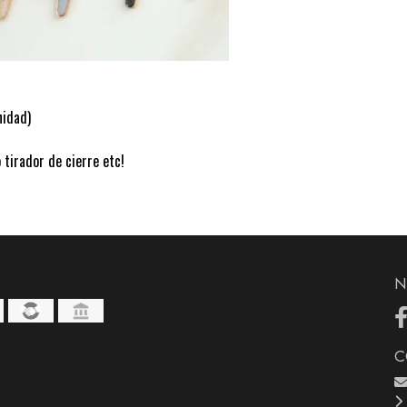
nidad)
 tirador de cierre etc!
N
C