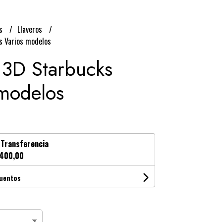
os
Llaveros
s Varios modelos
 3D Starbucks
 modelos
n
Transferencia
400,00
cuentos