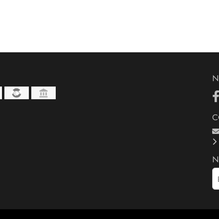
N
C
N