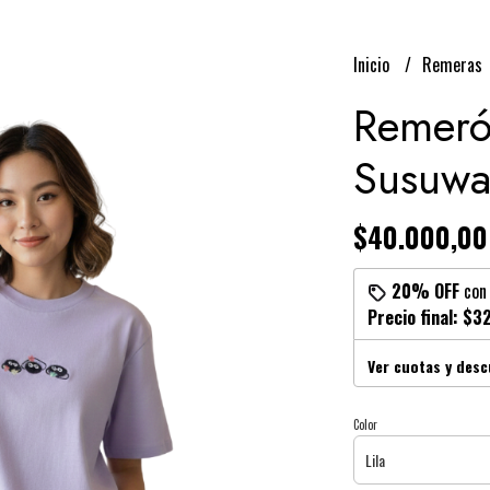
Inicio
Remeras
Remeró
Susuwat
$40.000,00
20% OFF
co
Precio final:
$32
Ver cuotas y des
Color