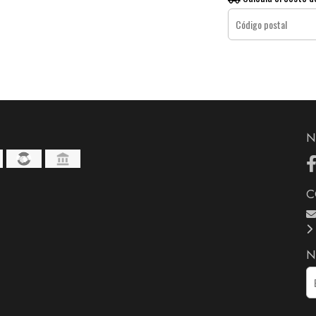
N
C
N