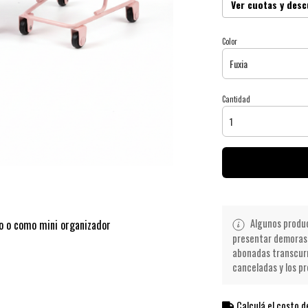
Ver cuotas y des
Color
Cantidad
Algunos product
io o como mini organizador
presentar demoras 
abonadas transcurr
canceladas y los pr
Calculá el costo d